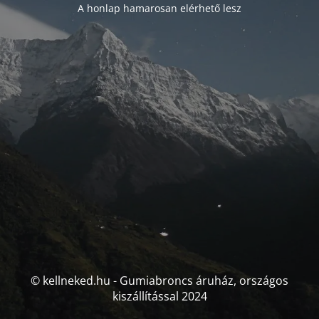
A honlap hamarosan elérhető lesz
© kellneked.hu - Gumiabroncs áruház, országos
kiszállítással 2024