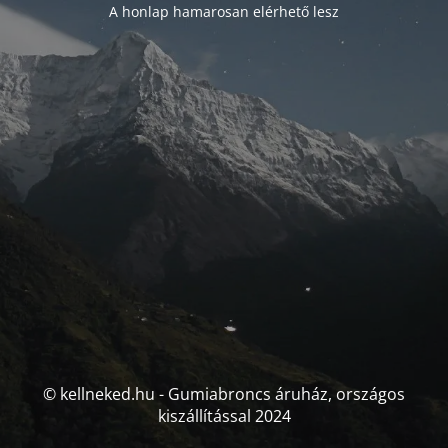
A honlap hamarosan elérhető lesz
© kellneked.hu - Gumiabroncs áruház, országos
kiszállítással 2024