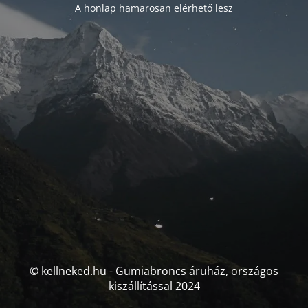
A honlap hamarosan elérhető lesz
© kellneked.hu - Gumiabroncs áruház, országos
kiszállítással 2024