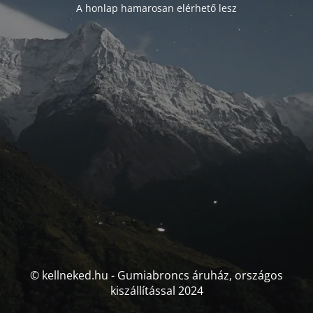
A honlap hamarosan elérhető lesz
© kellneked.hu - Gumiabroncs áruház, országos
kiszállítással 2024