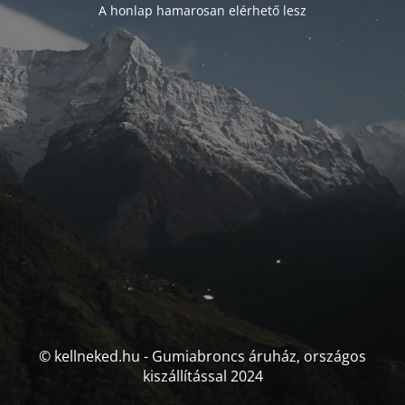
A honlap hamarosan elérhető lesz
© kellneked.hu - Gumiabroncs áruház, országos
kiszállítással 2024