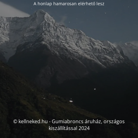
A honlap hamarosan elérhető lesz
© kellneked.hu - Gumiabroncs áruház, országos
kiszállítással 2024