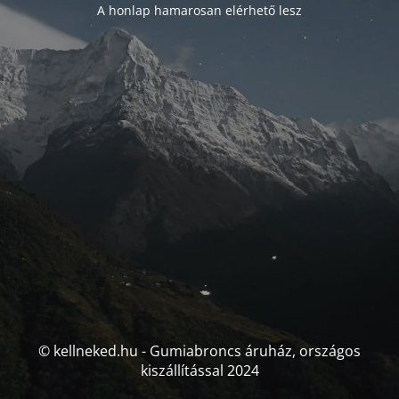
A honlap hamarosan elérhető lesz
© kellneked.hu - Gumiabroncs áruház, országos
kiszállítással 2024