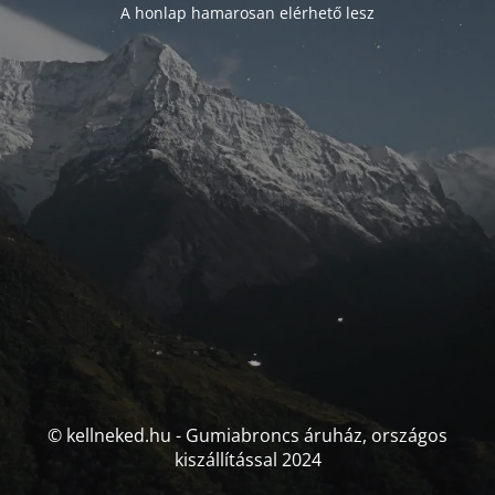
A honlap hamarosan elérhető lesz
© kellneked.hu - Gumiabroncs áruház, országos
kiszállítással 2024