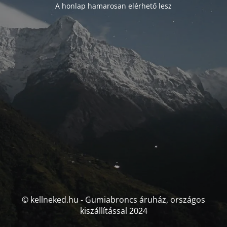
A honlap hamarosan elérhető lesz
© kellneked.hu - Gumiabroncs áruház, országos
kiszállítással 2024