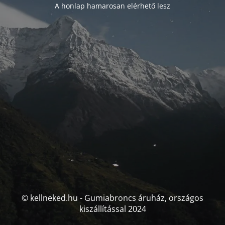
A honlap hamarosan elérhető lesz
© kellneked.hu - Gumiabroncs áruház, országos
kiszállítással 2024