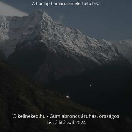
A honlap hamarosan elérhető lesz
© kellneked.hu - Gumiabroncs áruház, országos
kiszállítással 2024