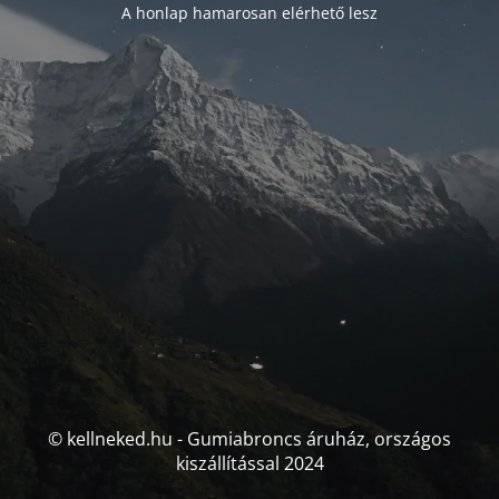
A honlap hamarosan elérhető lesz
© kellneked.hu - Gumiabroncs áruház, országos
kiszállítással 2024