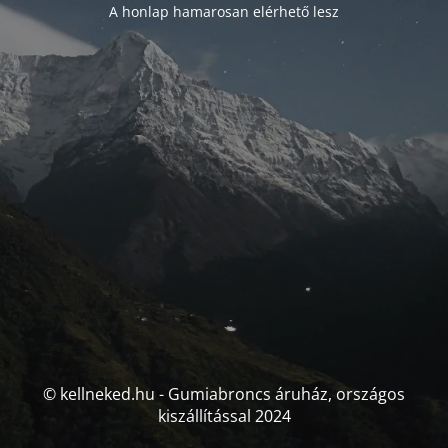
A honlap hamarosan elérhető lesz
© kellneked.hu - Gumiabroncs áruház, országos
kiszállítással 2024