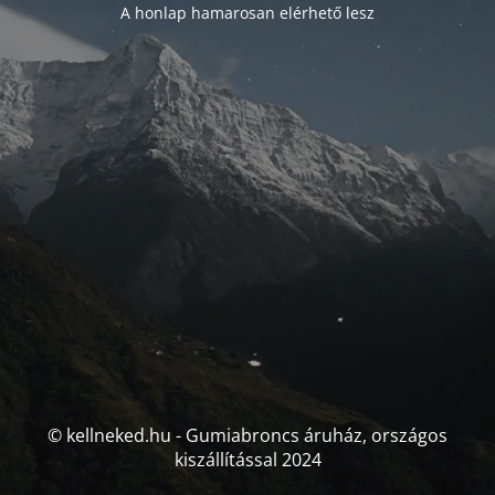
A honlap hamarosan elérhető lesz
© kellneked.hu - Gumiabroncs áruház, országos
kiszállítással 2024