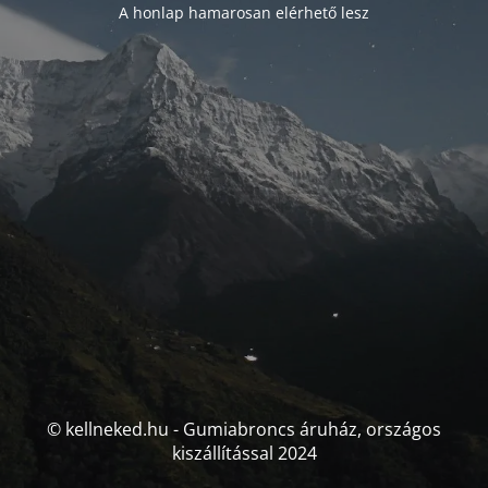
A honlap hamarosan elérhető lesz
© kellneked.hu - Gumiabroncs áruház, országos
kiszállítással 2024