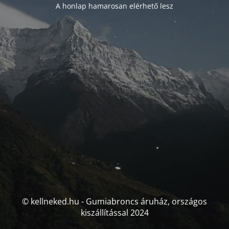
A honlap hamarosan elérhető lesz
© kellneked.hu - Gumiabroncs áruház, országos
kiszállítással 2024