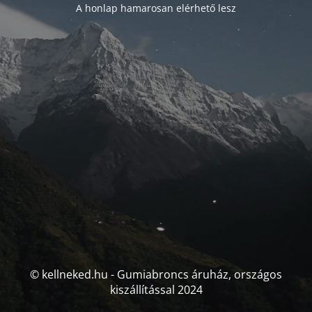
A honlap hamarosan elérhető lesz
© kellneked.hu - Gumiabroncs áruház, országos
kiszállítással 2024