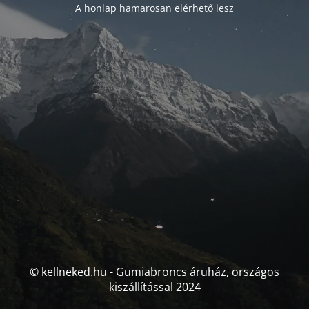
A honlap hamarosan elérhető lesz
© kellneked.hu - Gumiabroncs áruház, országos
kiszállítással 2024