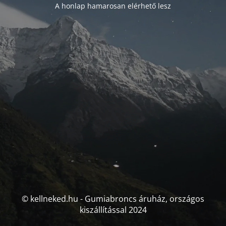
A honlap hamarosan elérhető lesz
© kellneked.hu - Gumiabroncs áruház, országos
kiszállítással 2024