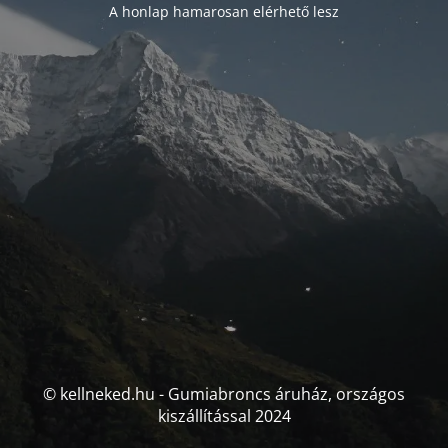
A honlap hamarosan elérhető lesz
© kellneked.hu - Gumiabroncs áruház, országos
kiszállítással 2024