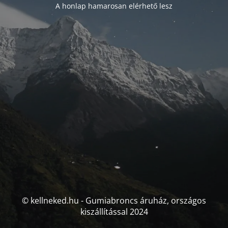
A honlap hamarosan elérhető lesz
© kellneked.hu - Gumiabroncs áruház, országos
kiszállítással 2024