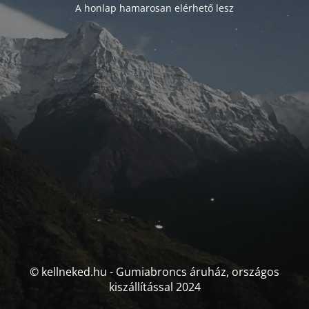
A honlap hamarosan elérhető lesz
© kellneked.hu - Gumiabroncs áruház, országos
kiszállítással 2024