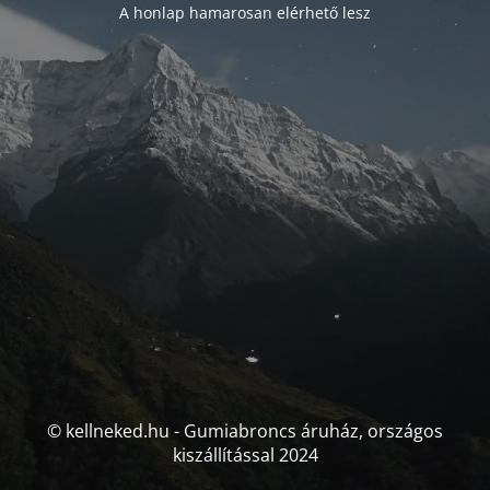
A honlap hamarosan elérhető lesz
© kellneked.hu - Gumiabroncs áruház, országos
kiszállítással 2024