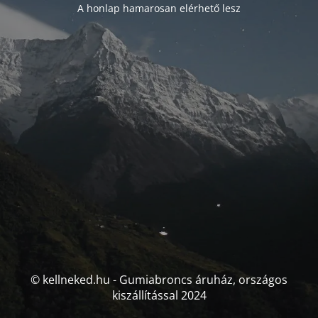
A honlap hamarosan elérhető lesz
© kellneked.hu - Gumiabroncs áruház, országos
kiszállítással 2024