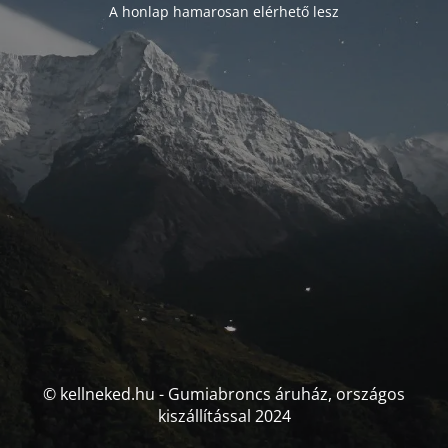
A honlap hamarosan elérhető lesz
© kellneked.hu - Gumiabroncs áruház, országos
kiszállítással 2024