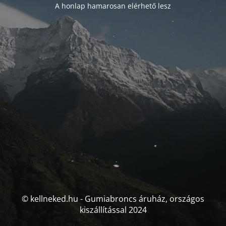
A honlap hamarosan elérhető lesz
© kellneked.hu - Gumiabroncs áruház, országos
kiszállítással 2024