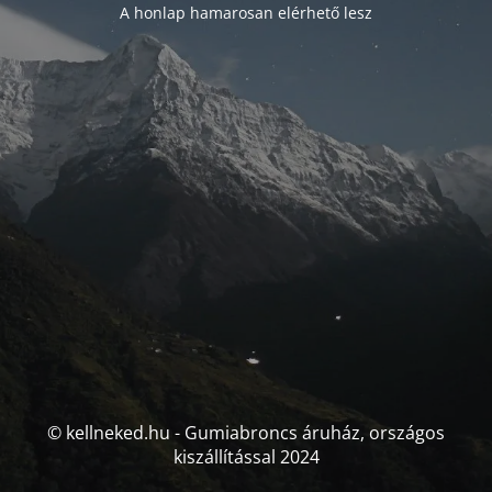
A honlap hamarosan elérhető lesz
© kellneked.hu - Gumiabroncs áruház, országos
kiszállítással 2024