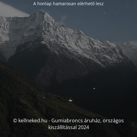
A honlap hamarosan elérhető lesz
© kellneked.hu - Gumiabroncs áruház, országos
kiszállítással 2024