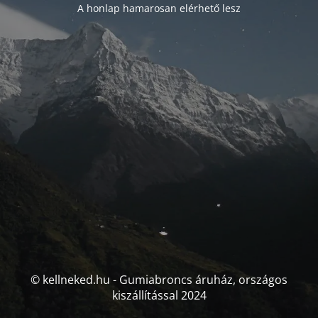
A honlap hamarosan elérhető lesz
© kellneked.hu - Gumiabroncs áruház, országos
kiszállítással 2024