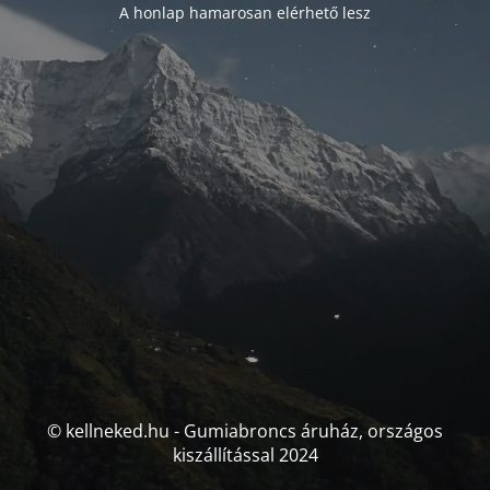
A honlap hamarosan elérhető lesz
© kellneked.hu - Gumiabroncs áruház, országos
kiszállítással 2024