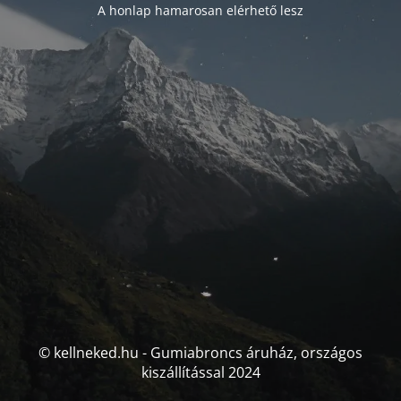
A honlap hamarosan elérhető lesz
© kellneked.hu - Gumiabroncs áruház, országos
kiszállítással 2024