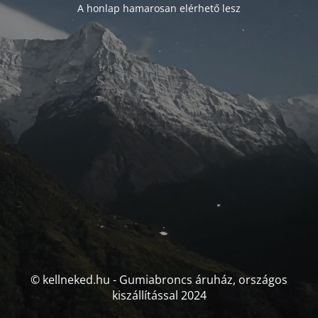
A honlap hamarosan elérhető lesz
© kellneked.hu - Gumiabroncs áruház, országos
kiszállítással 2024