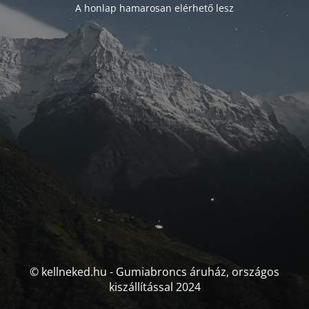
A honlap hamarosan elérhető lesz
© kellneked.hu - Gumiabroncs áruház, országos
kiszállítással 2024