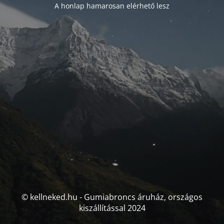
A honlap hamarosan elérhető lesz
© kellneked.hu - Gumiabroncs áruház, országos
kiszállítással 2024