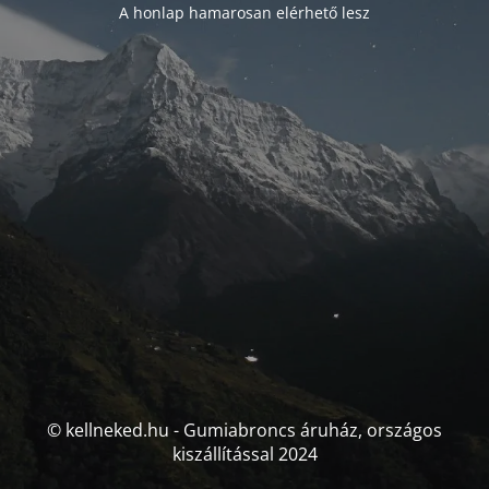
A honlap hamarosan elérhető lesz
© kellneked.hu - Gumiabroncs áruház, országos
kiszállítással 2024