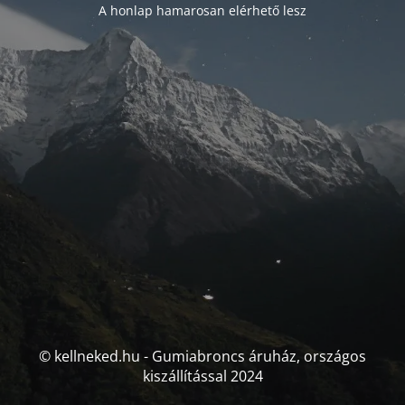
A honlap hamarosan elérhető lesz
© kellneked.hu - Gumiabroncs áruház, országos
kiszállítással 2024