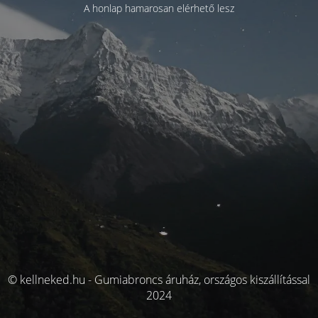
A honlap hamarosan elérhető lesz
© kellneked.hu - Gumiabroncs áruház, országos kiszállítással
2024