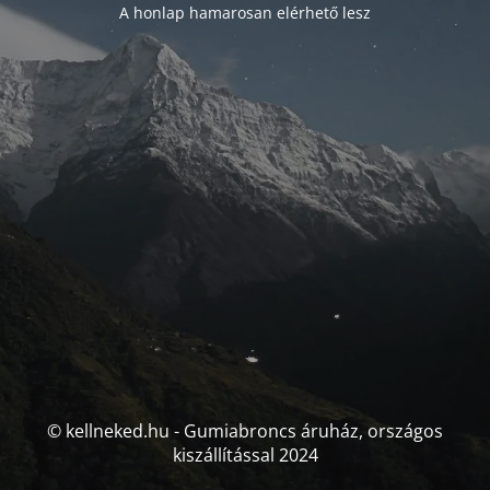
A honlap hamarosan elérhető lesz
© kellneked.hu - Gumiabroncs áruház, országos
kiszállítással 2024