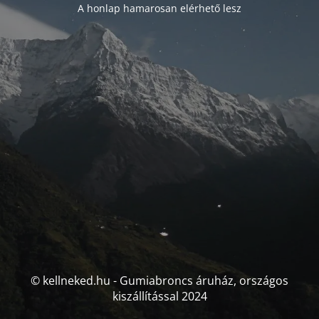
A honlap hamarosan elérhető lesz
© kellneked.hu - Gumiabroncs áruház, országos
kiszállítással 2024