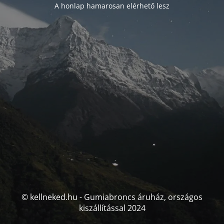
A honlap hamarosan elérhető lesz
© kellneked.hu - Gumiabroncs áruház, országos
kiszállítással 2024