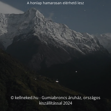
A honlap hamarosan elérhető lesz
© kellneked.hu - Gumiabroncs áruház, országos
kiszállítással 2024