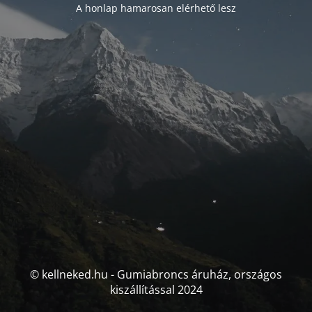
A honlap hamarosan elérhető lesz
© kellneked.hu - Gumiabroncs áruház, országos
kiszállítással 2024