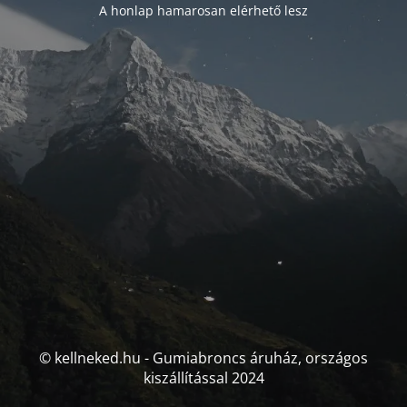
A honlap hamarosan elérhető lesz
© kellneked.hu - Gumiabroncs áruház, országos
kiszállítással 2024