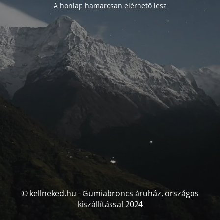
A honlap hamarosan elérhető lesz
© kellneked.hu - Gumiabroncs áruház, országos
kiszállítással 2024