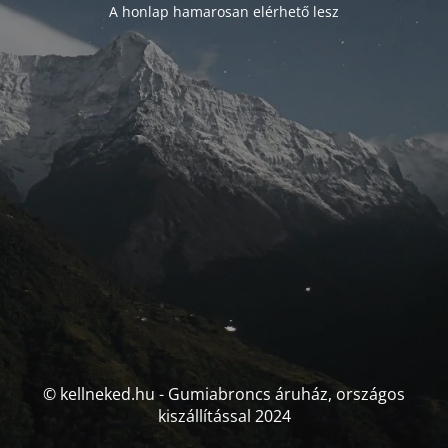
A honlap hamarosan elérhető lesz
© kellneked.hu - Gumiabroncs áruház, országos
kiszállítással 2024