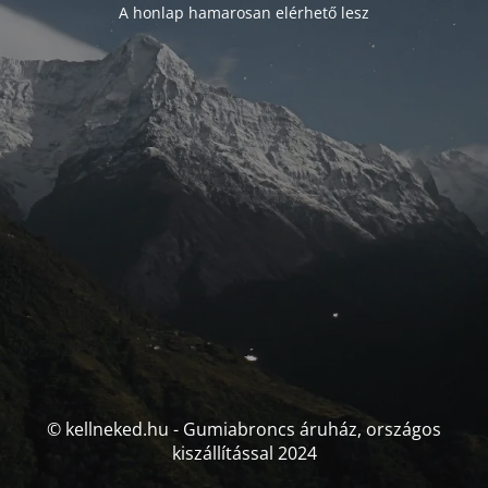
A honlap hamarosan elérhető lesz
© kellneked.hu - Gumiabroncs áruház, országos
kiszállítással 2024