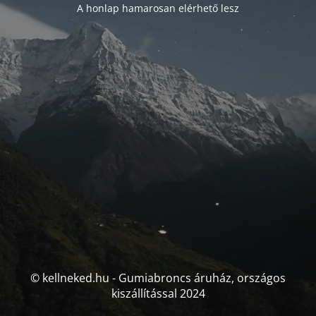
A honlap hamarosan elérhető lesz
© kellneked.hu - Gumiabroncs áruház, országos
kiszállítással 2024