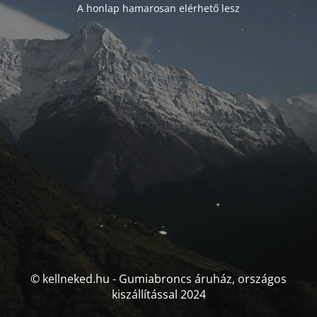
A honlap hamarosan elérhető lesz
© kellneked.hu - Gumiabroncs áruház, országos
kiszállítással 2024