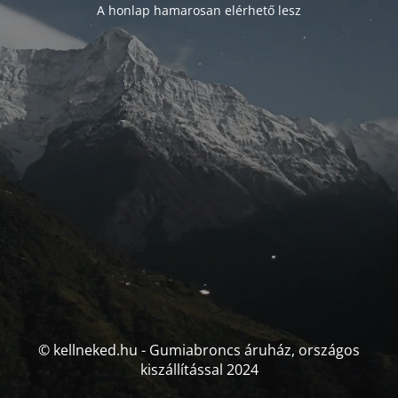
A honlap hamarosan elérhető lesz
© kellneked.hu - Gumiabroncs áruház, országos
kiszállítással 2024