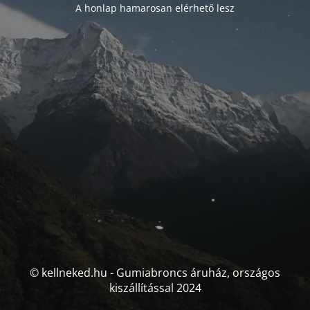
A honlap hamarosan elérhető lesz
© kellneked.hu - Gumiabroncs áruház, országos
kiszállítással 2024